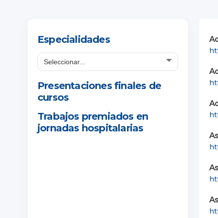
Especialidades
Ac
ht
Ac
ht
Presentaciones finales de
cursos
Ac
Trabajos premiados en
ht
jornadas hospitalarias
As
ht
As
ht
As
ht