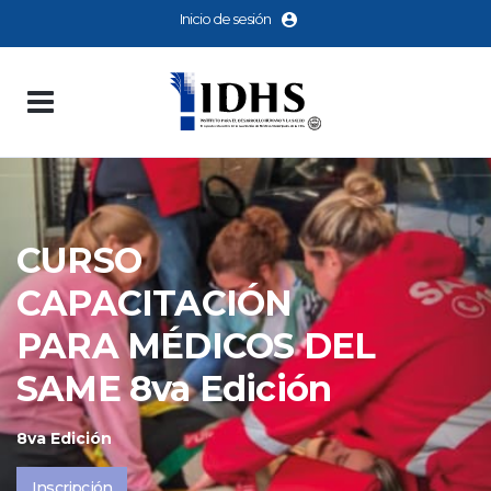
Inicio de sesión
CURSO
CAPACITACIÓN
PARA MÉDICOS DEL
SAME 8va Edición
8va Edición
Inscripción